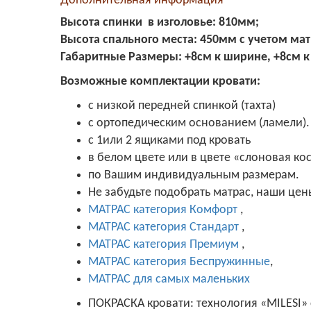
Дополнительная информация
Высота спинки в изголовье
: 810мм;
Высота спального места:
450мм с учетом мат
Габаритные Размеры
: +8см к ширине, +8см к
Возможные комплектации кровати:
с низкой передней спинкой (тахта)
с ортопедическим основанием (ламели).
с 1или 2 ящиками под кровать
в белом цвете или в цвете «слоновая ко
по Вашим индивидуальным размерам.
Не забудьте подобрать матрас, наши цены
МАТРАС категория Комфорт
,
МАТРАС категория Стандарт
,
МАТРАС категория Премиум
,
МАТРАС категория Беспружинные
,
МАТРАС для самых маленьких
ПОКРАСКА кровати: технология «MILESI»