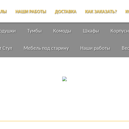
АЛЫ
НАШИ РАБОТЫ
ДОСТАВКА
КАК ЗАКАЗАТЬ?
К
подушки
Тумбы
Комоды
Шкафы
Корпусн
т Стул
Мебель под старину
Наши работы
Ве