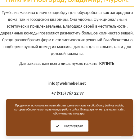
Нижний Новгород, Владимир, Муром.
Тумбы из массива отлично подойдут для обустройства как загородного
дома, так и городской квартиры. Они удобны, функциональны и
эстетически привлекательны. Благодаря своей вместительности,
деревянные комоды позволяют разместить большое количество вещей.
Среди разнообразия форм и стилистических решений Вы обязательно
подберете нужный комод из массива для как для спальни, так и для
детской комнаты.
Для заказа, вам всего лишь нужно нажать
КУПИТЬ
info@webmebel.net
+7 (915) 767 22 97
Продолжая использовать наш сайт, вы даете согласие на обработку файлов cookie,
которые обеспечивают правильную работу сайта. Благодаря им мы улучшаем сайт,
обслуживание и товары.
Подтверждаю
Toggle
naviga