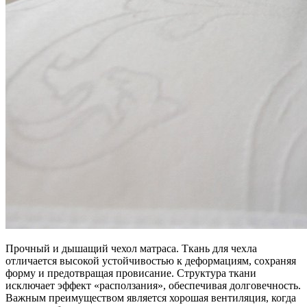
Прочный и дышащий чехол матраса. Ткань для чехла
отличается высокой устойчивостью к деформациям, сохраняя
форму и предотвращая провисание. Структура ткани
исключает эффект «расползания», обеспечивая долговечность.
Важным преимуществом является хорошая вентиляция, когда