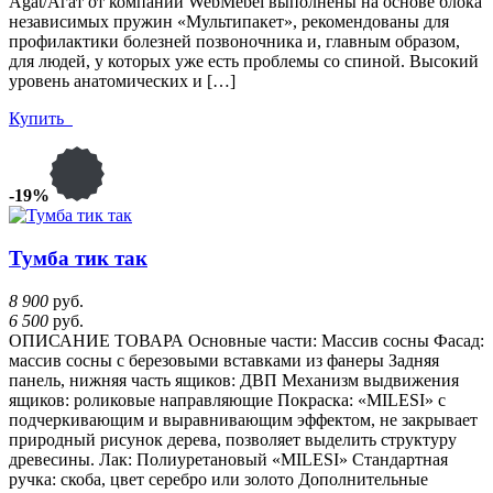
Agat/Агат от компании WebMebel выполнены на основе блока
независимых пружин «Мультипакет», рекомендованы для
профилактики болезней позвоночника и, главным образом,
для людей, у которых уже есть проблемы со спиной. Высокий
уровень анатомических и […]
Купить
-19%
Тумба тик так
8 900
руб.
6 500
руб.
ОПИСАНИЕ ТОВАРА Основные части: Массив сосны Фасад:
массив сосны с березовыми вставками из фанеры Задняя
панель, нижняя часть ящиков: ДВП Механизм выдвижения
ящиков: роликовые направляющие Покраска: «MILESI» с
подчеркивающим и выравнивающим эффектом, не закрывает
природный рисунок дерева, позволяет выделить структуру
древесины. Лак: Полиуретановый «MILESI» Стандартная
ручка: скоба, цвет серебро или золото Дополнительные