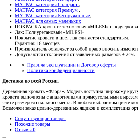
МАТРАС категория Стандарт
,
МАТРАС категория Премиум
,
МАТРАС категория Беспружинные
,
МАТРАС для самых маленьких
ПОКРАСКА кровати: технология «MILESI» с подчеркиваю
Лак: Полиуретановый «MILESI»
Покрытие кровати в цвет лак считается стандартным.
Гарантия: 18 месяцев
Производитель оставляет за собой право вносить измене
Допускаются отклонения от заявленных размеров ± 2см.
Правила эксплуатации и Договор оферты
Политика конфиденциальности
Доставка по всей России.
Деревянная кровать «Флора». Модель доступна широкому кругу
кровати выполнены с аналогичными прямоугольными вырезами
сайте размером спального места. В любом выбранном цвете мо
Возможен заказ цельно-деревянных ящиков и комплектация ор
Сопутствующие товары
Похожие товары
Отзывы
0