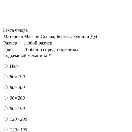
Тахта Флора
Материал
Массив Сосны, Берёзы, Бук или Дуб
Размер
любой размер
Цвет
Любой из представленных
Подъемный механизм
*
Нет
80×190
80×200
90×200
90×190
120×200
120×190