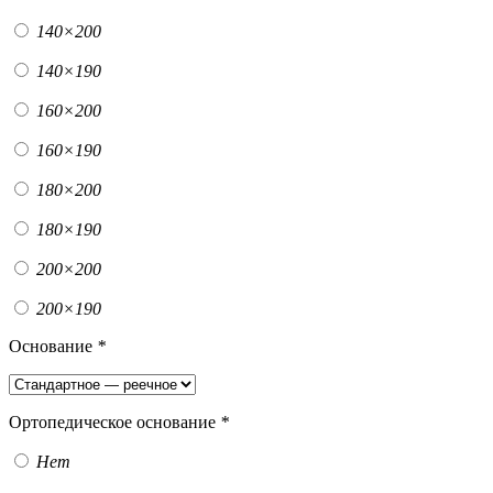
140×200
140×190
160×200
160×190
180×200
180×190
200×200
200×190
Основание
*
Ортопедическое основание
*
Нет