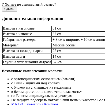
+
?
Хотите не стандартный размер?
Купить
Дополнительная информация
Высота в изголовье
81 см
Высота в изножье
37 см
Габаритные размеры
+ 8 см к ширине; + 10 см к длин
Материал
Массив сосны
Высота от пола до царги
22 см
Высота царги
14 см
Глубина утапливания матраса
5-6 см
Возможные комплектации кровати:
с ортопедическим основанием (ламели).
с 1или 2 ящиками под кровать
с блоком из 2-х ящиков на механизме
в белом цвете или в цвете «слоновая кость»
по Вашим индивидуальным размерам.
Не забудьте подобрать матрас, наши цены и качество Вас 
МАТРАС категория Комфорт
,