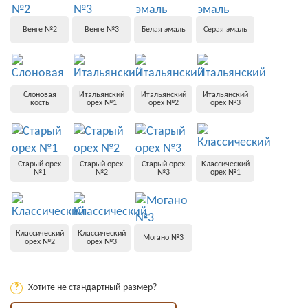
Венге №2
Венге №3
Белая эмаль
Серая эмаль
Слоновая
Итальянский
Итальянский
Итальянский
кость
орех №1
орех №2
орех №3
Старый орех
Старый орех
Старый орех
Классический
№1
№2
№3
орех №1
Классический
Классический
Могано №3
орех №2
орех №3
?
Хотите не стандартный размер?