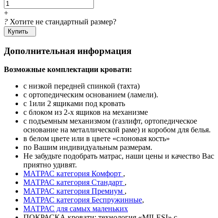
+
?
Хотите не стандартный размер?
Купить
Дополнительная информация
Возможные комплектации кровати:
с низкой передней спинкой (тахта)
с ортопедическим основанием (ламели).
с 1или 2 ящиками под кровать
с блоком из 2-х ящиков на механизме
с подъемным механизмом (газлифт, ортопедическое
основание на металлической раме) и коробом для белья.
в белом цвете или в цвете «слоновая кость»
по Вашим индивидуальным размерам.
Не забудьте подобрать матрас, наши цены и качество Вас
приятно удивят.
МАТРАС категория Комфорт
,
МАТРАС категория Стандарт
,
МАТРАС категория Премиум
,
МАТРАС категория Беспружинные
,
МАТРАС для самых маленьких
ПОКРАСКА кровати: технология «MILESI» с