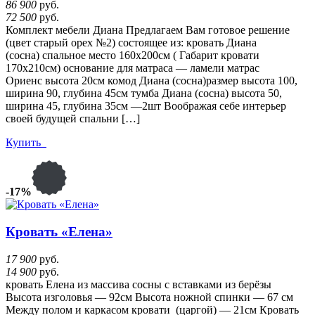
86 900
руб.
72 500
руб.
Комплект мебели Диана Предлагаем Вам готовое решение
(цвет старый орех №2) состоящее из: кровать Диана
(сосна) спальное место 160х200см ( Габарит кровати
170х210см) основание для матраса — ламели матрас
Ориенс высота 20см комод Диана (сосна)размер высота 100,
ширина 90, глубина 45см тумба Диана (сосна) высота 50,
ширина 45, глубина 35см —2шт Воображая себе интерьер
своей будущей спальни […]
Купить
-17%
Кровать «Елена»
17 900
руб.
14 900
руб.
кровать Елена из массива сосны с вставками из берёзы
Высота изголовья — 92см Высота ножной спинки — 67 см
Между полом и каркасом кровати (царгой) — 21см Кровать