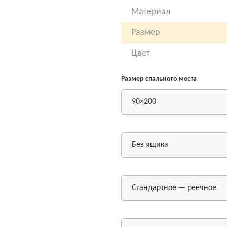
Материал
Размер
Цвет
Размер спального места
90×200
Без ящика
Стандартное — реечное