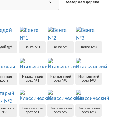
Материал дерева
дой дуб
Венге №1
Венге №2
Венге №3
лоновая
Итальянский
Итальянский
Итальянский
кость
орех №1
орех №2
орех №3
рый орех
Классический
Классический
Классический
№3
орех №1
орех №2
орех №3