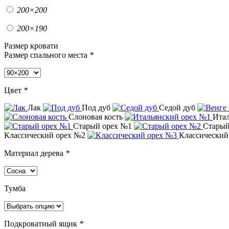
200×200
200×190
Размер кровати
Размер спального места
*
Цвет
*
Лак
Под дуб
Седой дуб
Слоновая кость
Итал
Старый орех №1
Старый
Классический орех №2
Классический
Материал дерева
*
Тумба
Подкроватный ящик
*