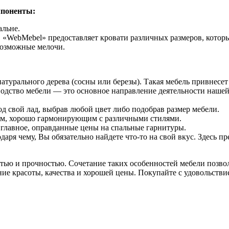
мпоненты:
альне.
. «WebMebel» предоставляет кровати различных размеров, котор
возможные мелочи.
турального дерева (сосны или березы). Такая мебель привнесет в
одство мебели — это основное направление деятельности нашей
д свой лад, выбрав любой цвет либо подобрав размер мебели.
ном, хорошо гармонирующим с различными стилями.
 главное, оправданные цены на спальные гарнитуры.
ря чему, Вы обязательно найдете что-то на свой вкус. Здесь пр
ью и прочностью. Сочетание таких особенностей мебели позволя
е красоты, качества и хорошей цены. Покупайте с удовольстви