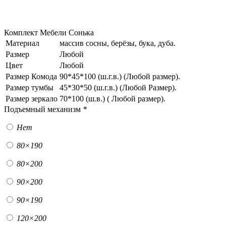
Комплект Мебели Сонька
Материал
массив сосны, берёзы, бука, дуба.
Размер
Любой
Цвет
Любой
Размер Комода
90*45*100 (ш.г.в.) (Любой размер).
Размер тумбы
45*30*50 (ш.г.в.) (Любой Размер).
Размер зеркало
70*100 (ш.в.) ( Любой размер).
Подъемный механизм
*
Нет
80×190
80×200
90×200
90×190
120×200