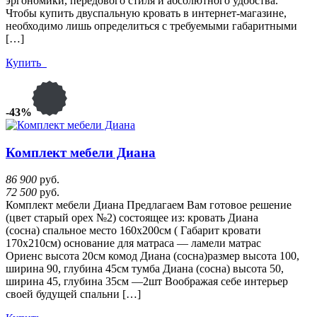
эргономики, передового стиля и абсолютного удобства.
Чтобы купить двуспальную кровать в интернет-магазине,
необходимо лишь определиться с требуемыми габаритными
[…]
Купить
-43%
Комплект мебели Диана
86 900
руб.
72 500
руб.
Комплект мебели Диана Предлагаем Вам готовое решение
(цвет старый орех №2) состоящее из: кровать Диана
(сосна) спальное место 160х200см ( Габарит кровати
170х210см) основание для матраса — ламели матрас
Ориенс высота 20см комод Диана (сосна)размер высота 100,
ширина 90, глубина 45см тумба Диана (сосна) высота 50,
ширина 45, глубина 35см —2шт Воображая себе интерьер
своей будущей спальни […]