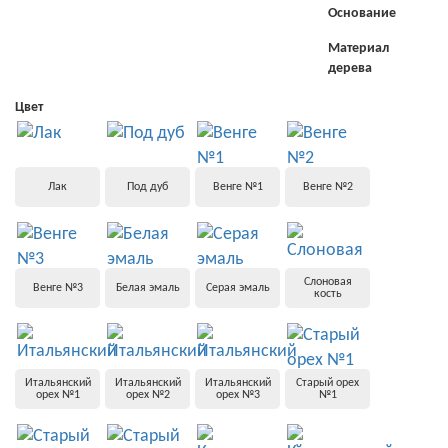
Основание
Материал
дерева
Цвет
Лак
Под дуб
Венге №1
Венге №2
Слоновая
Венге №3
Белая эмаль
Серая эмаль
кость
Итальянский
Итальянский
Итальянский
Старый орех
орех №1
орех №2
орех №3
№1