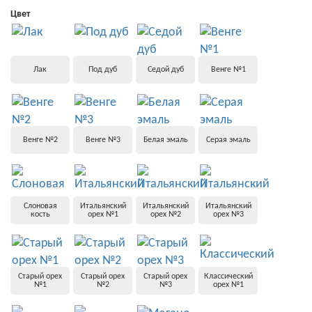
Цвет
Лак
Под дуб
Седой дуб
Венге №1
Венге №2
Венге №3
Белая эмаль
Серая эмаль
Слоновая
Итальянский
Итальянский
Итальянский
кость
орех №1
орех №2
орех №3
Старый орех
Старый орех
Старый орех
Классический
№1
№2
№3
орех №1