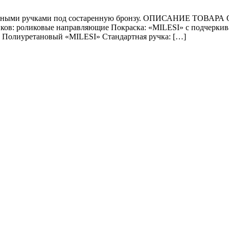
льными ручками под состаренную бронзу. ОПИСАНИЕ ТОВАРА Ос
иков: роликовые направляющие Покраска: «MILESI» с подчерк
к: Полиуретановый «MILESI» Стандартная ручка: […]