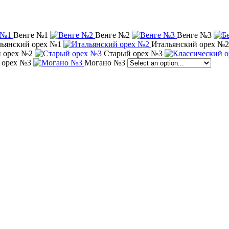
Венге №1
Венге №2
Венге №3
ьянский орех №1
Итальянский орех №2
 орех №2
Старый орех №3
 орех №3
Могано №3