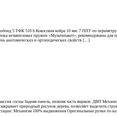
анбонд 5 ТФК 510 6 Кокосовая койра 10 мм. 7 ППУ по периметр
блока независимых пружин «Мультипакет», рекомендованы для п
ень анатомических и ортопедических свойств […]
сив сосны Задняя панель, нижняя часть ящиков: ДВП Механи
акрывает природный рисунок дерева, позволяет выделить стру
лектации: Механизм 100% выдвижения Оригинальные ручки по ка