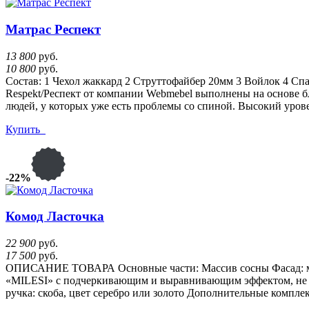
Матрас Респект
13 800
руб.
10 800
руб.
Состав: 1 Чехол жаккард 2 Струттофайбер 20мм 3 Войлок 4 Сп
Respekt/Респект от компании Webmebel выполнены на основе 
людей, у которых уже есть проблемы со спиной. Высокий уров
Купить
-22%
Комод Ласточка
22 900
руб.
17 500
руб.
ОПИСАНИЕ ТОВАРА Основные части: Массив сосны Фасад: мас
«MILESI» с подчеркивающим и выравнивающим эффектом, не з
ручка: скоба, цвет серебро или золото Дополнительные комп