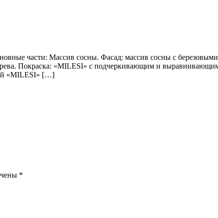
ные части: Массив сосны. Фасад: массив сосны с березовыми 
 дерева. Покраска: «MILESI» с подчеркивающим и выравнивающи
ый «MILESI» […]
ечены
*