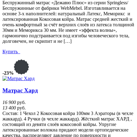
Беспружинный матрас «Дежавю Плюс» из серии Springless/
Беспружинные от фабрики WebMebel. Изготавливается на
основе 3-х наполнителей: натуральный Латекс, Меморикс и
латексированная Кокосовая койра. Матрас средней жесткий и
очень комфортный за счёт верхних слоёв из латекса толщиной
30мм и Меморикса 30 мм. Не имеет «эффекта волны»,
гармонично подстраивается под изгибы человеческого тела,
долговечен, не скрипит и не […]
Купить
-23%
Матрас Хард
16 900
руб.
13 400
руб.
Состав: 1 Чехол 2 Кокосовая койра 100мм 3 Аэраторы (в чехле
жаккард). 4 Ручки (в чехле жаккард). Жёсткий матрас ХАРД ,
состоящий из девяти слоёв кокосовой койры. Упругие
латексированные волокна придают модели ортопедические
качества, распределяют давление по поверхности и