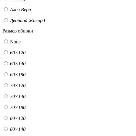
Алоэ Вера
Двойной Жакард
Размер обивки
None
60×120
60×140
60×180
70×120
70×140
70×180
80×120
80×140